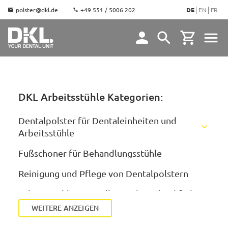
polster@dkl.de
+49 551 / 5006 202
DE
EN
FR
DKL Arbeitsstühle Kategorien:
Dentalpolster für Dentaleinheiten und
Arbeitsstühle
KaVo Polster
Fußschoner für Behandlungsstühle
Dentsply Sirona Polster
KaVo Estetica E70/E80
Reinigung und Pflege von Dentalpolstern
Ultradent Polster
KaVo Estetica 1058, E50, E30
Sirona Teneo/Sinius/Intego/Axano
Arbeitsstuhl Ersatzrollen und Gasdruckfedern
Mikrona Polster
KaVo Estetica 1065/1066
Sirona C/C+/M1+/ProFeel+
WEITERE ANZEIGEN
DKL Arbeitsstühle
Anthos Stern-Weber Castellini (Cefla) Polster
KaVo Estetica 1078/1080
Sirona M1 (90/94/96) Sirona E