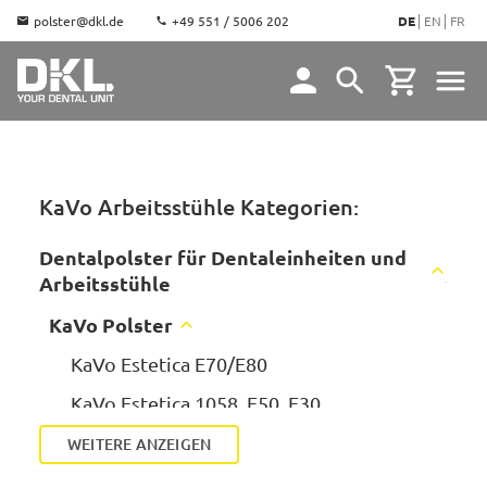
polster@dkl.de
+49 551 / 5006 202
DE
EN
FR
KaVo Arbeitsstühle Kategorien:
Dentalpolster für Dentaleinheiten und
Arbeitsstühle
KaVo Polster
KaVo Estetica E70/E80
KaVo Estetica 1058, E50, E30
KaVo Estetica 1065/1066
WEITERE ANZEIGEN
KaVo Estetica 1078/1080