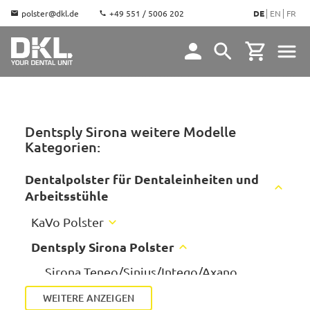
polster@dkl.de
+49 551 / 5006 202
DE
EN
FR
Dentsply Sirona weitere Modelle
Kategorien:
Dentalpolster für Dentaleinheiten und
Arbeitsstühle
KaVo Polster
Dentsply Sirona Polster
KaVo Estetica E70/E80
KaVo Estetica 1058, E50, E30
Sirona Teneo/Sinius/Intego/Axano
KaVo Estetica 1065/1066
Sirona C/C+/M1+/ProFeel+
WEITERE ANZEIGEN