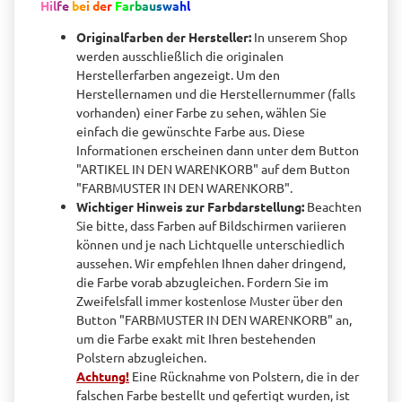
H
i
l
f
e
b
e
i
d
e
r
F
a
r
b
a
u
s
w
a
h
l
Originalfarben der Hersteller:
In unserem Shop
werden ausschließlich die originalen
Herstellerfarben angezeigt. Um den
Herstellernamen und die Herstellernummer (falls
vorhanden) einer Farbe zu sehen, wählen Sie
einfach die gewünschte Farbe aus. Diese
Informationen erscheinen dann unter dem Button
"ARTIKEL IN DEN WARENKORB" auf dem Button
"FARBMUSTER IN DEN WARENKORB".
Wichtiger Hinweis zur Farbdarstellung
:
Beachten
Sie bitte, dass Farben auf Bildschirmen variieren
können und je nach Lichtquelle unterschiedlich
aussehen. Wir empfehlen Ihnen daher dringend,
die Farbe vorab abzugleichen. Fordern Sie im
Zweifelsfall immer kostenlose Muster über den
Button "FARBMUSTER IN DEN WARENKORB" an,
um die Farbe exakt mit Ihren bestehenden
Polstern abzugleichen.
Achtung!
Eine Rücknahme von Polstern, die in der
falschen Farbe bestellt und gefertigt wurden, ist