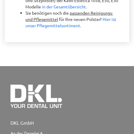
und Sitzpolster) der KaVo Estetica 1058, E50, E30
Modelle
in der Gesamtübersicht
.
Sie benötigen noch die
passenden Reinigungs-
und Pflegemittel
für Ihre neuen Polster?
Hier ist
unser Pflegemittelsortiment.
DKL GmbH
An der Ziegelei 4