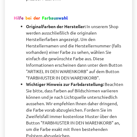
H
i
l
f
e
b
e
i
d
e
r
F
a
r
b
a
u
s
w
a
h
l
Originalfarben der Hersteller:
In unserem Shop
werden ausschließlich die originalen
Herstellerfarben angezeigt. Um den
Herstellernamen und die Herstellernummer (falls
vorhanden) einer Farbe zu sehen, wählen Sie
einfach die gewünschte Farbe aus. Diese
Informationen erscheinen dann unter dem Button
"ARTIKEL IN DEN WARENKORB" auf dem Button
"FARBMUSTER IN DEN WARENKORB".
Wichtiger Hinweis zur Farbdarstellung
:
Beachten
Sie bitte, dass Farben auf Bildschirmen variieren
können und je nach Lichtquelle unterschiedlich
aussehen. Wir empfehlen Ihnen daher dringend,
die Farbe vorab abzugleichen. Fordern Sie im
Zweifelsfall immer kostenlose Muster über den
Button "FARBMUSTER IN DEN WARENKORB" an,
um die Farbe exakt mit Ihren bestehenden
Polstern abzugleichen.