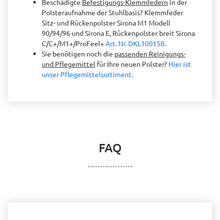
Beschädigte
Befestigungs-Klemmfedern
in der
Polsteraufnahme der Stuhlbasis? Klemmfeder
Sitz- und Rückenpolster Sirona M1 Modell
90/94/96 und Sirona E, Rückenpolster breit Sirona
C/C+/M1+/ProFeel+
Art. Nr. DKL100150
.
Sie benötigen noch die
passenden Reinigungs-
und Pflegemittel
für Ihre neuen Polster?
Hier ist
unser Pflegemittelsortiment.
FAQ