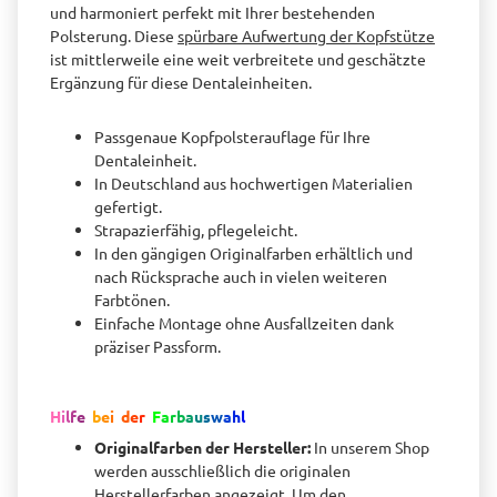
und harmoniert perfekt mit Ihrer bestehenden
Polsterung. Diese
spürbare Aufwertung der Kopfstütze
ist mittlerweile eine weit verbreitete und geschätzte
Ergänzung für diese Dentaleinheiten.
Passgenaue Kopfpolsterauflage für Ihre
Dentaleinheit.
In Deutschland aus hochwertigen Materialien
gefertigt.
Strapazierfähig, pflegeleicht.
In den gängigen Originalfarben erhältlich und
nach Rücksprache auch in vielen weiteren
Farbtönen.
Einfache Montage ohne Ausfallzeiten dank
präziser Passform.
H
i
l
f
e
b
e
i
d
e
r
F
a
r
b
a
u
s
w
a
h
l
Originalfarben der Hersteller:
In unserem Shop
werden ausschließlich die originalen
Herstellerfarben angezeigt. Um den