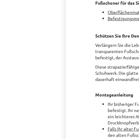
Fußschoner für das S
Oberflächenmat
Befestigungsm
Schützen Sie Ihre Den
Verlängern Sie die Leb
transparenten Fußscho
befestigt, der Austaus
Diese strapazierfähig
Schuhwerk. Die glatte
dauerhaft einwandfrei
Montageanleitung
Ihr bisheriger 
befestigt. Ihr 
ein leichteres 
Druckknopfverb
Falls Ihr alter 
den alten Fußsc