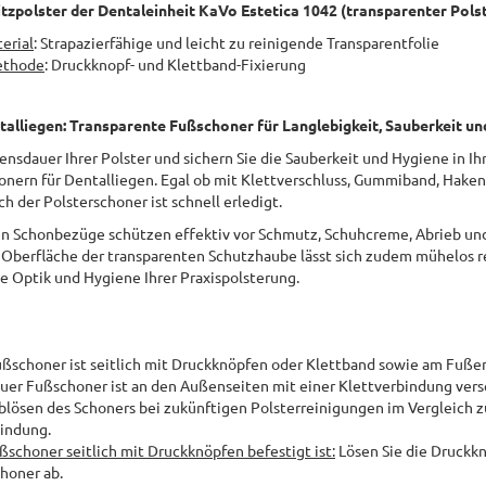
itzpolster der Dentaleinheit KaVo Estetica 1042 (transparenter Pols
erial
: Strapazierfähige und leicht zu reinigende Transparentfolie
ethode
: Druckknopf- und Klettband-Fixierung
talliegen: Transparente Fußschoner für Langlebigkeit, Sauberkeit u
ensdauer Ihrer Polster und sichern Sie die Sauberkeit und Hygiene in Ih
nern für Dentalliegen. Egal ob mit Klettverschluss, Gummiband, Hake
ch der Polsterschoner ist schnell erledigt.
en Schonbezüge schützen effektiv vor Schmutz, Schuhcreme, Abrieb un
 Oberfläche der transparenten Schutzhaube lässt sich zudem mühelos re
e Optik und Hygiene Ihrer Praxispolsterung.
Fußschoner ist seitlich mit Druckknöpfen oder Klettband sowie am Fuß
neuer Fußschoner ist an den Außenseiten mit einer Klettverbindung ver
Ablösen des Schoners bei zukünftigen Polsterreinigungen im Vergleich z
indung.
Fußschoner seitlich mit Druckknöpfen befestigt ist:
Lösen Sie die Druckk
honer ab.