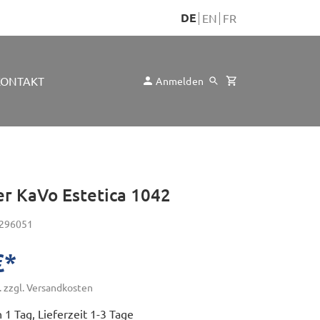
DE
EN
FR
KONTAKT
Anmelden
r KaVo Estetica 1042
296051
€*
tühle
. zzgl. Versandkosten
 1 Tag, Lieferzeit 1-3 Tage