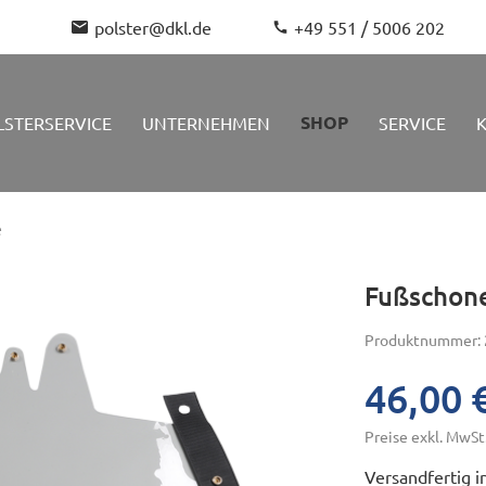
polster@dkl.de
+49 551 / 5006 202
SHOP
LSTERSERVICE
UNTERNEHMEN
SERVICE
e
Fußschone
Produktnummer:
46,00 
Reinigung und
Arbeitsstuhl
DKL Arbeitss
le
Pflege von
Ersatzrollen und
Preise exkl. MwSt
Dentalpolstern
Gasdruckfedern
Versandfertig in