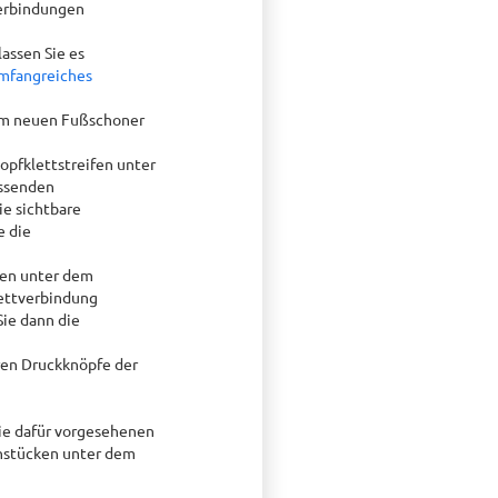
verbindungen
assen Sie es
mfangreiches
vom neuen Fußschoner
opfklettstreifen unter
assenden
ie sichtbare
e die
fen unter dem
lettverbindung
Sie dann die
eren Druckknöpfe der
ie dafür vorgesehenen
enstücken unter dem