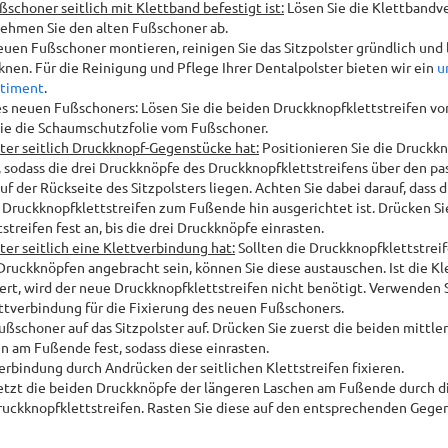
Fußschoner seitlich mit Klettband befestigt ist:
Lösen Sie die Klettband
nehmen Sie den alten Fußschoner ab.
euen Fußschoner montieren, reinigen Sie das Sitzpolster gründlich und l
cknen. Für die Reinigung und Pflege Ihrer Dentalpolster bieten wir ein
u
rtiment
.
s neuen Fußschoners: Lösen Sie die beiden Druckknopfklettstreifen 
ie die Schaumschutzfolie vom Fußschoner.
lster seitlich Druckknopf-Gegenstücke hat:
Positionieren Sie die Druckkn
, sodass die drei Druckknöpfe des Druckknopfklettstreifens über den p
 der Rückseite des Sitzpolsters liegen. Achten Sie dabei darauf, dass d
Druckknopfklettstreifen zum Fußende hin ausgerichtet ist. Drücken Si
treifen fest an, bis die drei Druckknöpfe einrasten.
lster seitlich eine Klettverbindung hat:
Sollten die Druckknopfklettstrei
 Druckknöpfen angebracht sein, können Sie diese austauschen. Ist die K
iert, wird der neue Druckknopfklettstreifen nicht benötigt. Verwenden 
tverbindung für die Fixierung des neuen Fußschoners.
ußschoner auf das Sitzpolster auf. Drücken Sie zuerst die beiden mittl
n am Fußende fest, sodass diese einrasten.
erbindung durch Andrücken der seitlichen Klettstreifen fixieren.
etzt die beiden Druckknöpfe der längeren Laschen am Fußende durch d
ruckknopfklettstreifen. Rasten Sie diese auf den entsprechenden Geg