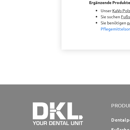
Ergänzende Produkt
Unser
KaVo Pol
Sie suchen
Fußs
Sie benötigen
p
Pflegemittelsor
PRODU
Dentalp
Fußscho