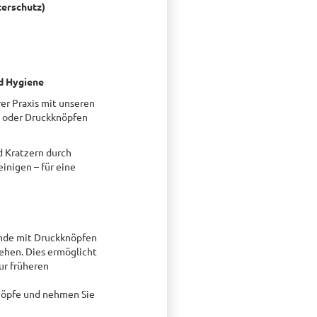
terschutz)
nd Hygiene
rer Praxis mit unseren
n oder Druckknöpfen
d Kratzern durch
inigen – für eine
ende mit Druckknöpfen
sehen. Dies ermöglicht
ur früheren
nöpfe und nehmen Sie