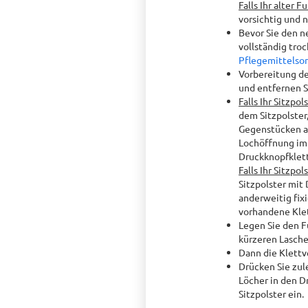
Falls Ihr alter 
vorsichtig und 
Bevor Sie den n
vollständig tro
Pflegemittelso
Vorbereitung de
und entfernen S
Falls Ihr Sitzpo
dem Sitzpolster
Gegenstücken auf
Lochöffnung im 
Druckknopfkletts
Falls Ihr Sitzpo
Sitzpolster mit
anderweitig fix
vorhandene Klet
Legen Sie den F
kürzeren Lasche
Dann die Klettv
Drücken Sie zul
Löcher in den D
Sitzpolster ein.