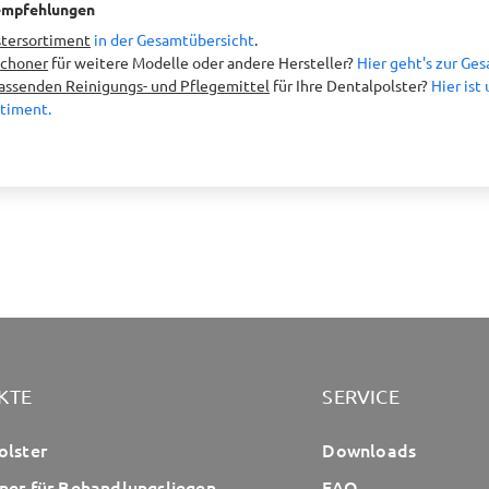
empfehlungen
stersortiment
in der Gesamtübersicht
.
choner
für weitere Modelle oder andere Hersteller?
Hier geht's zur Ge
assenden Reinigungs- und Pflegemittel
für Ihre Dentalpolster?
Hier ist
timent.
KTE
SERVICE
olster
Downloads
ner für Behandlungsliegen
FAQ