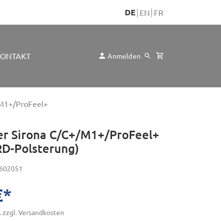
DE
EN
FR
KONTAKT
Anmelden
/M1+/ProFeel+
r Sirona C/C+/M1+/ProFeel+
D-Polsterung)
602051
tühle
€*
. zzgl. Versandkosten