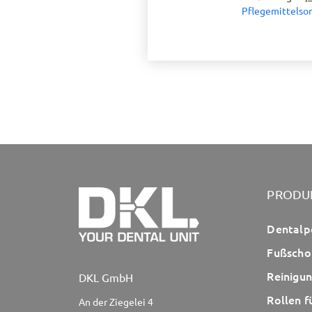
Pflegemittelsor
PRODU
Dentalp
Fußscho
Reinigun
DKL GmbH
Rollen f
An der Ziegelei 4