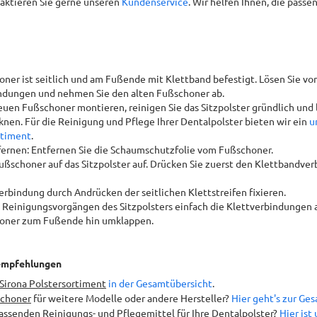
aktieren Sie gerne unseren
Kundenservice
. Wir helfen Ihnen, die pass
oner ist seitlich und am Fußende mit Klettband befestigt. Lösen Sie vor
ndungen und nehmen Sie den alten Fußschoner ab.
euen Fußschoner montieren, reinigen Sie das Sitzpolster gründlich und l
cknen. Für die Reinigung und Pflege Ihrer Dentalpolster bieten wir ein
u
rtiment
.
fernen: Entfernen Sie die Schaumschutzfolie vom Fußschoner.
ußschoner auf das Sitzpolster auf. Drücken Sie zuerst den Klettbandv
erbindung durch Andrücken der seitlichen Klettstreifen fixieren.
 Reinigungsvorgängen des Sitzpolsters einfach die Klettverbindungen 
oner zum Fußende hin umklappen.
empfehlungen
Sirona Polstersortiment
in der Gesamtübersicht
.
choner
für weitere Modelle oder andere Hersteller?
Hier geht's zur Ge
assenden Reinigungs- und Pflegemittel
für Ihre Dentalpolster?
Hier ist