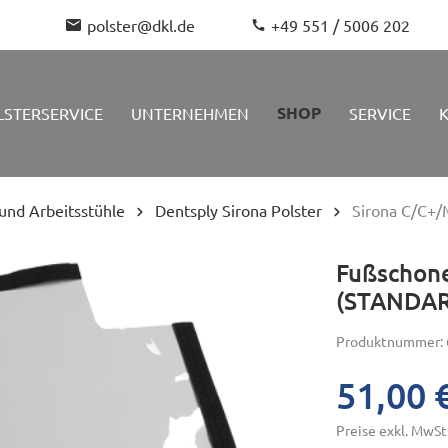
polster@dkl.de
+49 551 / 5006 202
SHOP
LSTERSERVICE
UNTERNEHMEN
SERVICE
 und Arbeitsstühle
Dentsply Sirona Polster
Sirona C/C+
Fußschone
(STANDAR
Produktnummer:
Reinigung und
Arbeitsstuhl
DKL Arbeitss
le
Pflege von
Ersatzrollen und
51,00 
Dentalpolstern
Gasdruckfedern
Preise exkl. MwSt