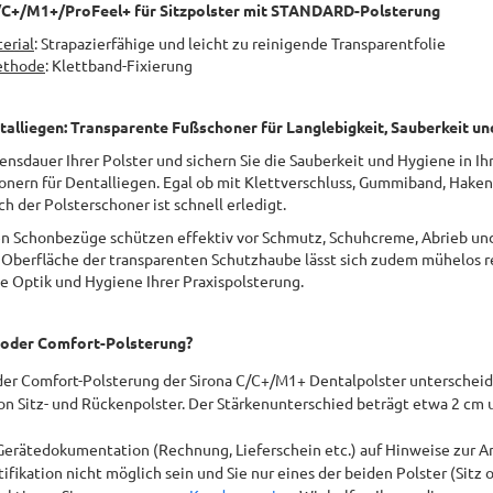
/C+/M1+/ProFeel+ für Sitzpolster mit STANDARD-Polsterung
erial
: Strapazierfähige und leicht zu reinigende Transparentfolie
ethode
: Klettband-Fixierung
talliegen: Transparente Fußschoner für Langlebigkeit, Sauberkeit u
ensdauer Ihrer Polster und sichern Sie die Sauberkeit und Hygiene in Ih
nern für Dentalliegen. Egal ob mit Klettverschluss, Gummiband, Hake
ch der Polsterschoner ist schnell erledigt.
en Schonbezüge schützen effektiv vor Schmutz, Schuhcreme, Abrieb un
 Oberfläche der transparenten Schutzhaube lässt sich zudem mühelos re
e Optik und Hygiene Ihrer Praxispolsterung.
 oder Comfort-Polsterung?
der Comfort-Polsterung der Sirona C/C+/M1+ Dentalpolster unterscheide
n Sitz- und Rückenpolster. Der Stärkenunterschied beträgt etwa 2 cm u
 Gerätedokumentation (Rechnung, Lieferschein etc.) auf Hinweise zur Ar
tifikation nicht möglich sein und Sie nur eines der beiden Polster (Sitz