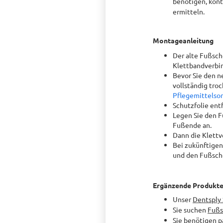
benötigen, kont
ermitteln.
Montageanleitung
Der alte Fußsch
Klettbandverbi
Bevor Sie den n
vollständig tro
Pflegemittelso
Schutzfolie ent
Legen Sie den F
Fußende an.
Dann die Klettv
Bei zukünftigen
und den Fußsch
Ergänzende Produkt
Unser
Dentsply 
Sie suchen
Fußs
Sie benötigen
p