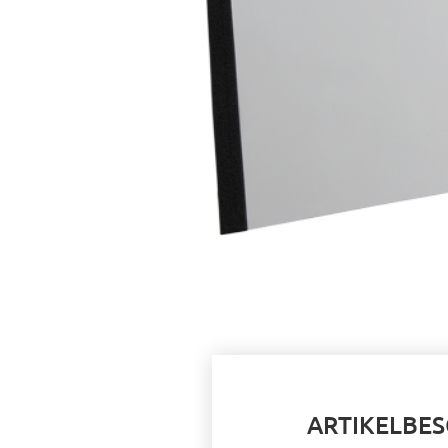
Dentsply Sirona
Polster
Sirona
C/C+/M1+/ProFeel+
ARTIKELBE