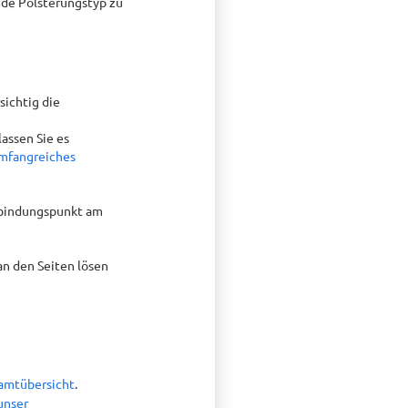
ende Polsterungstyp zu
sichtig die
assen Sie es
mfangreiches
erbindungspunkt am
an den Seiten lösen
samtübersicht
.
 unser