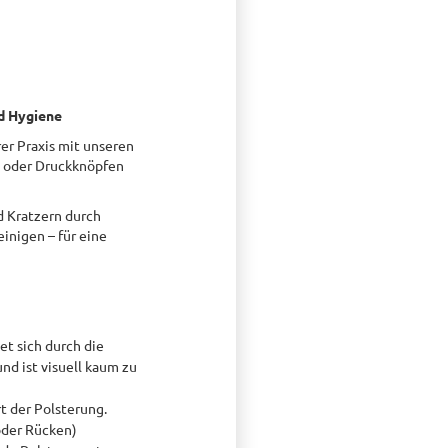
nd Hygiene
rer Praxis mit unseren
n oder Druckknöpfen
d Kratzern durch
inigen – für eine
t sich durch die
nd ist visuell kaum zu
t der Polsterung.
 oder Rücken)